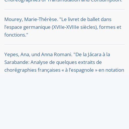
Mourey, Marie-Thérèse. "Le livret de ballet dans
l’espace germanique (XVIIe-XVIIIe siècles), formes et
fonctions."
Yepes, Ana, und Anna Romani. "De la Jácara à la
Sarabande: Analyse de quelques extraits de
chorégraphies françaises « à l’espagnole » en notation
Beauchamp-Feuillet et comparaison avec les pas et
les mouvements de bras [...]."
We did it!
Our "Simultaneous Translation Project"