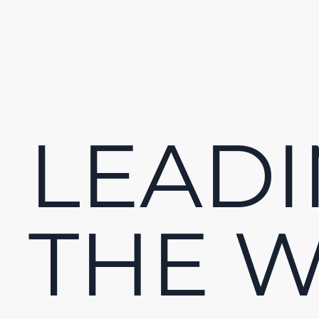
LEAD
THE 