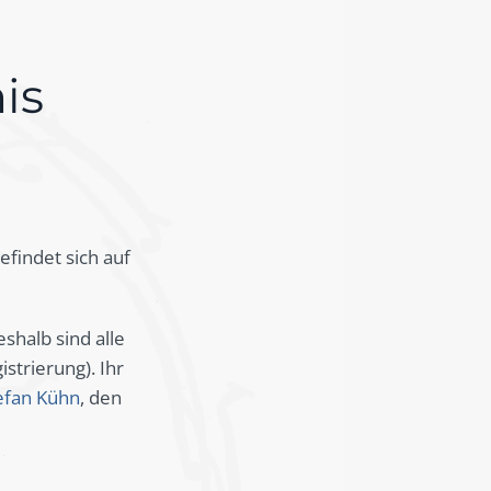
is
findet sich auf
eshalb sind alle
strierung). Ihr
efan Kühn
, den