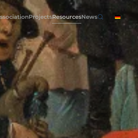
ssociation
Projects
Resources
News